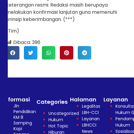
keterangan resmi. Redaksi masih berupaya
melakukan konfirmasi lanjutan guna memenuhi
prinsip keberimbangan. (***)
(Tim)
Dibaca:
396
Informasi
Halaman
Layanan
Categories
Jln
Legalitas
Konsulta
Pendidikan
LBH-CCI
Hukum G
Uncategorized
KM 8
Layanan
Pendam
Hukum
Samping
LBHCCI
Hukum
Hot Topic
Kopi
News
Sosialisas
Hiburan