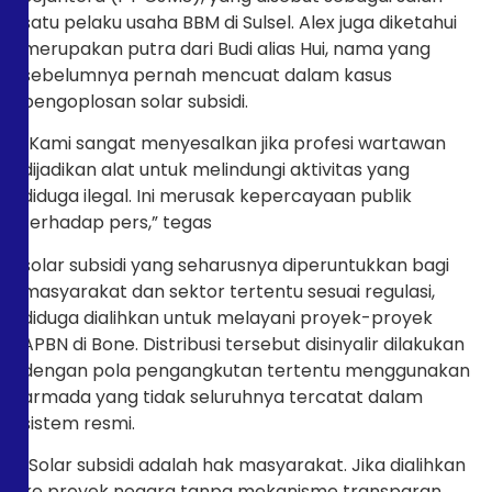
satu pelaku usaha BBM di Sulsel. Alex juga diketahui
merupakan putra dari Budi alias Hui, nama yang
sebelumnya pernah mencuat dalam kasus
pengoplosan solar subsidi.
“Kami sangat menyesalkan jika profesi wartawan
dijadikan alat untuk melindungi aktivitas yang
diduga ilegal. Ini merusak kepercayaan publik
terhadap pers,” tegas
solar subsidi yang seharusnya diperuntukkan bagi
masyarakat dan sektor tertentu sesuai regulasi,
diduga dialihkan untuk melayani proyek-proyek
APBN di Bone. Distribusi tersebut disinyalir dilakukan
dengan pola pengangkutan tertentu menggunakan
armada yang tidak seluruhnya tercatat dalam
sistem resmi.
“Solar subsidi adalah hak masyarakat. Jika dialihkan
ke proyek negara tanpa mekanisme transparan,