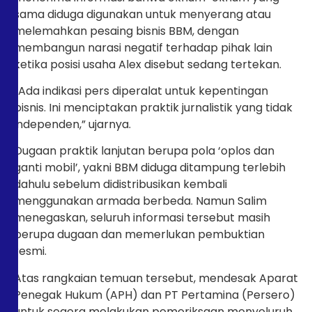
sama diduga digunakan untuk menyerang atau
melemahkan pesaing bisnis BBM, dengan
membangun narasi negatif terhadap pihak lain
ketika posisi usaha Alex disebut sedang tertekan.
“Ada indikasi pers diperalat untuk kepentingan
bisnis. Ini menciptakan praktik jurnalistik yang tidak
independen,” ujarnya.
Dugaan praktik lanjutan berupa pola ‘oplos dan
ganti mobil’, yakni BBM diduga ditampung terlebih
dahulu sebelum didistribusikan kembali
menggunakan armada berbeda. Namun Salim
menegaskan, seluruh informasi tersebut masih
berupa dugaan dan memerlukan pembuktian
resmi.
Atas rangkaian temuan tersebut, mendesak Aparat
Penegak Hukum (APH) dan PT Pertamina (Persero)
untuk segera melakukan pemeriksaan menyeluruh