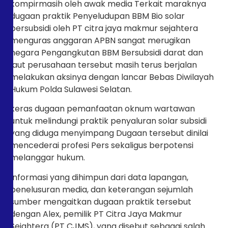
kompirmasih oleh awak media Terkait maraknya
dugaan praktik Penyeludupan BBM Bio solar
bersubsidi oleh PT citra jaya makmur sejahtera
menguras anggaran APBN sangat merugikan
negara Pengangkutan BBM Bersubsidi darat dan
laut perusahaan tersebut masih terus berjalan
melakukan aksinya dengan lancar Bebas Diwilayah
Hukum Polda Sulawesi Selatan.
keras dugaan pemanfaatan oknum wartawan
untuk melindungi praktik penyaluran solar subsidi
yang diduga menyimpang Dugaan tersebut dinilai
mencederai profesi Pers sekaligus berpotensi
melanggar hukum.
Informasi yang dihimpun dari data lapangan,
penelusuran media, dan keterangan sejumlah
sumber mengaitkan dugaan praktik tersebut
dengan Alex, pemilik PT Citra Jaya Makmur
Sejahtera (PT CJMS), yang disebut sebagai salah