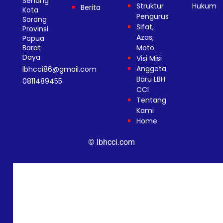
Senang
Struktur
Hukum
Berita
Kota
Pengurus
Pulished by
Sorong
Sifat,
Provinsi
Ayowebaja.c
Azas,
Papua
Barat
Moto
Daya
Visi Misi
Anggota
lbhcci86@gmail.com
Baru LBH
0811489455
CCI
Tentang
Kami
Home
© lbhcci.com