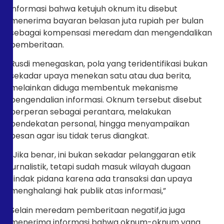
informasi bahwa ketujuh oknum itu disebut
menerima bayaran belasan juta rupiah per bulan
sebagai kompensasi meredam dan mengendalikan
pemberitaan.
Rusdi menegaskan, pola yang teridentifikasi bukan
sekadar upaya menekan satu atau dua berita,
melainkan diduga membentuk mekanisme
pengendalian informasi. Oknum tersebut disebut
berperan sebagai perantara, melakukan
pendekatan personal, hingga menyampaikan
pesan agar isu tidak terus diangkat.
“Jika benar, ini bukan sekadar pelanggaran etik
jurnalistik, tetapi sudah masuk wilayah dugaan
tindak pidana karena ada transaksi dan upaya
menghalangi hak publik atas informasi,”
Selain meredam pemberitaan negatif,ia juga
menerima informasi bahwa oknum-oknum yang